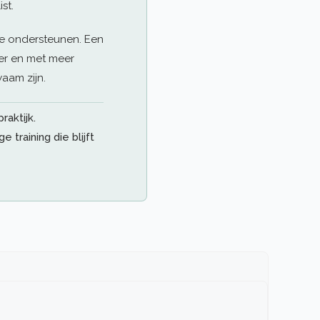
st.
 te ondersteunen. Een
ger en met meer
aam zijn.
aktijk.
 training die blijft