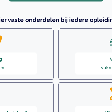
ier vaste onderdelen bij iedere opleidi
g
V
en
vakm