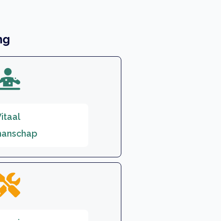
ng
itaal
anschap