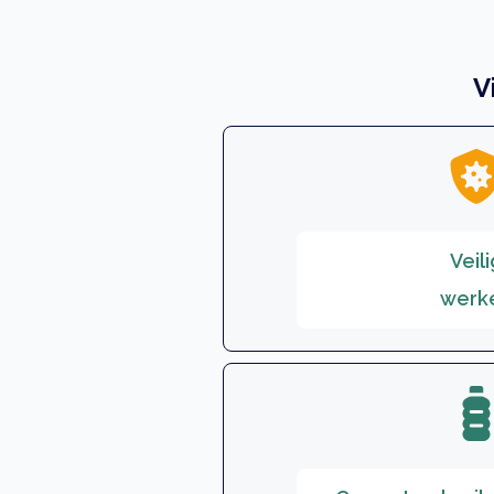
V
Veili
werk