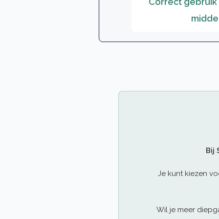
Correct gebruik
midde
Bij
Je kunt kiezen vo
Wil je meer diepga