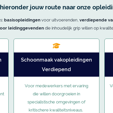
 hieronder jouw route
naar onze opleid
es:
basisopleidingen
voor uitvoerenden,
verdiepende va
voor leidinggevenden
die inhoudelijk grip willen op kwalit
n
Schoonmaak vakopleidingen
Verdiepend
Voor medewerkers met ervaring
V
ent
die willen doorgroeien in
specialistische omgevingen of
kritischere kwaliteitsniveaus.