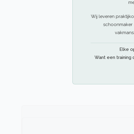
me
Wij leveren praktijk
schoonmaker di
vakmansc
Elke o
Want een training d