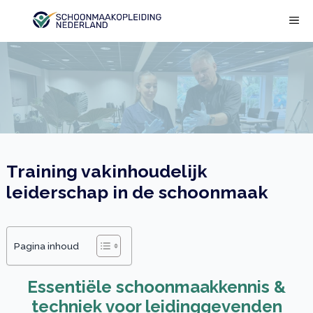
Ga
ME
naar
de
inhoud
Training vakinhoudelijk
leiderschap in de schoonmaak
Pagina inhoud
Essentiële schoonmaakkennis &
techniek voor leidinggevenden