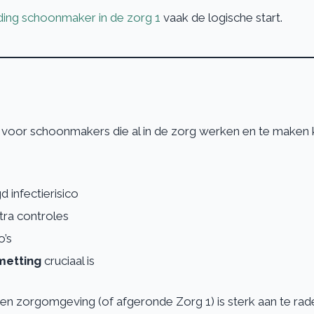
ding schoonmaker in de zorg 1
vaak de logische start.
 voor schoonmakers die al in de zorg werken en te maken k
 infectierisico
tra controles
o’s
metting
cruciaal is
 een zorgomgeving (of afgeronde Zorg 1) is sterk aan te ra