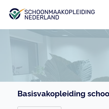
Ga
naar
de
inhoud
Basisvakopleiding schoo