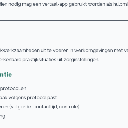
ndien nodig mag een vertaal-app gebruikt worden als hulpm
kwerkzaamheden uit te voeren in werkomgevingen met verh
nbare praktijksituaties uit zorginstellingen.
entie
eprotocollen
npak volgens protocol past
ren (volgorde, contacttijd, controle)
ing