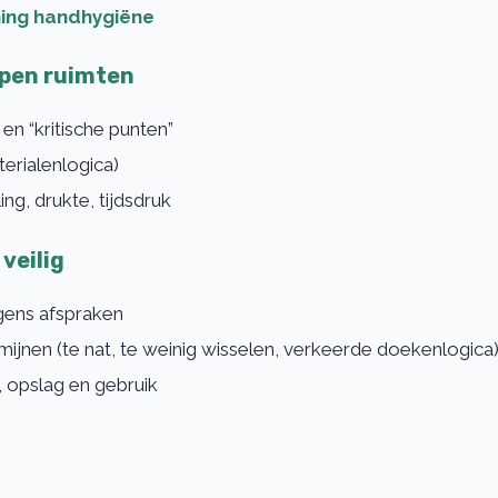
ning handhygiëne
ypen ruimten
en “kritische punten”
erialenlogica)
ing, drukte, tijdsdruk
veilig
lgens afspraken
ijnen (te nat, te weinig wisselen, verkeerde doekenlogica
, opslag en gebruik