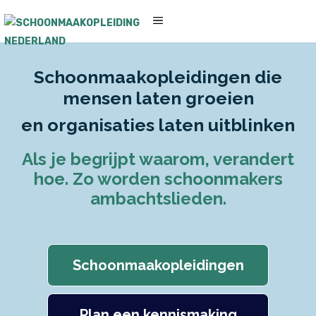
Ga
MENU
naar
de
Schoonmaakopleidingen die
inhoud
mensen laten groeien
en organisaties laten uitblinken
Als je begrijpt waarom, verandert
hoe. Zo worden schoonmakers
ambachtslieden.
Schoonmaakopleidingen
Plan een kennismaking