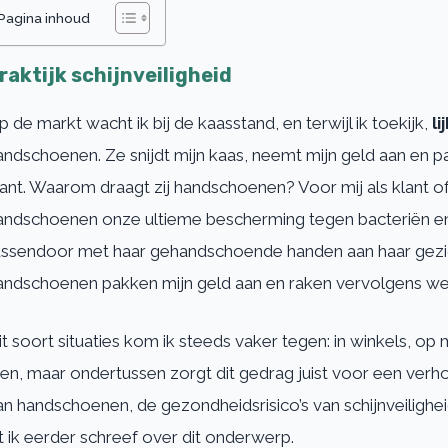
Pagina inhoud
raktijk schijnveiligheid
p de markt wacht ik bij de kaasstand, en terwijl ik toekijk,
li
andschoenen. Ze snijdt mijn kaas, neemt mijn geld aan en 
lant. Waarom draagt zij handschoenen? Voor mij als klant of 
andschoenen onze ultieme bescherming tegen bacteriën en vuil
ussendoor met haar gehandschoende handen aan haar gezicht
andschoenen pakken mijn geld aan en raken vervolgens we
it soort situaties kom ik steeds vaker tegen: in winkels, op
maar ondertussen zorgt dit gedrag juist voor een verhoogd 
handschoenen, de gezondheidsrisico’s van schijnveiligheid, 
t ik eerder schreef over dit onderwerp.