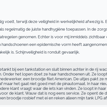
g voelt, terwijl deze veiligheid in werkelijkheid afwezig is. 
 regelmatig de juiste handhygiëne toepassen. In de zorgsec
egelen genomen. Echter is voor mij inmiddels zichtbaar dat
 handschoenen een epidemische vorm heeft aangenomen. D
lijk is. Schijnveiligheid is ronduit gevaarlijk.
etankt bij een tankstation en sluit binnen achter in de rij 
. Onder het lopen doet ze haar handschoenen uit. Ze loop
edewerker, een broodje filet American. De uitjes pakt ze 
f maar het gaat niet goed met de pinautomaat. In haar nieuw
ndere klant vraagt waar die iets kan vinden. Ze loopt in ha
voor de klant. Wauw dat is nog eens service. Ze opent de de
een broodje rosbief met ei en reken alleen mijn tank LPG af