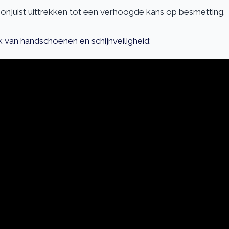
 onjuist uittrekken tot een verhoogde kans op besmetting.
k van handschoenen en schijnveiligheid: