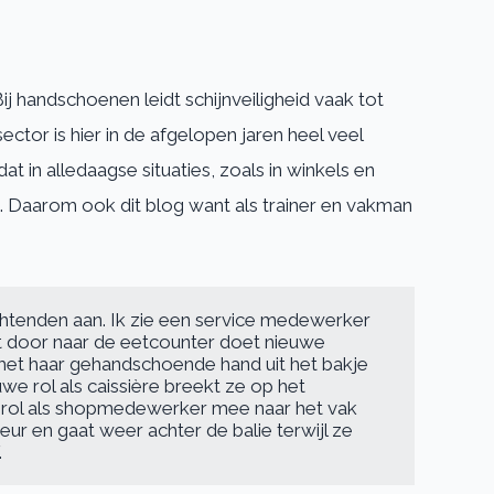
Bij handschoenen leidt schijnveiligheid vaak tot
tor is hier in de afgelopen jaren heel veel
 in alledaagse situaties, zoals in winkels en
aarom ook dit blog want als trainer en vakman
wachtenden aan. Ik zie een service medewerker 
t door naar de eetcounter doet nieuwe 
met haar gehandschoende hand uit het bakje 
e rol als caissière breekt ze op het 
ar rol als shopmedewerker mee naar het vak 
ur en gaat weer achter de balie terwijl ze 
.